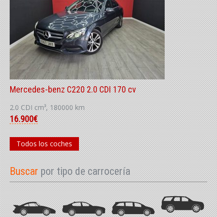
Mercedes-benz C220 2.0 CDI 170 cv
2.0 CDI cm³, 180000 km
16.900€
Todos los coches
Buscar
por tipo de carrocería