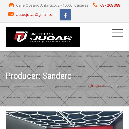
Calle Océano Antártico, 2 - 10005, Cáceres
687 208 388
autosjucar@gmail.com
Producer:
Sandero
Inicio
Sandero