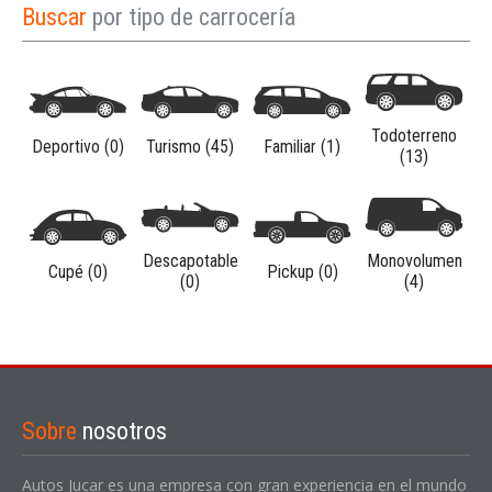
Buscar
por tipo de carrocería
Todoterreno
Deportivo (0)
Turismo (45)
Familiar (1)
(13)
Descapotable
Monovolumen
Cupé (0)
Pickup (0)
(0)
(4)
Sobre
nosotros
Autos Jucar es una empresa con gran experiencia en el mundo