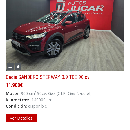
Dacia SANDERO STEPWAY 0.9 TCE 90 cv
11.900€
Motor:
900 cm³ 90cv, Gas (GLP, Gas Natural)
Kilómetros::
140000 km
Condición:
disponible
Ver Detalles