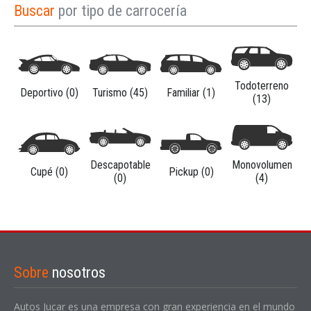
Buscar
por tipo de carrocería
Todoterreno
Deportivo (0)
Turismo (45)
Familiar (1)
(13)
Descapotable
Monovolumen
Cupé (0)
Pickup (0)
(0)
(4)
Sobre
nosotros
Autos Jucar es una empresa con gran experiencia en el mundo