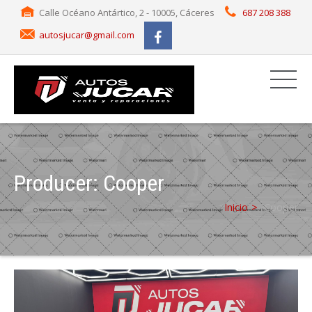
Calle Océano Antártico, 2 - 10005, Cáceres
687 208 388
autosjucar@gmail.com
Producer:
Cooper
Inicio
Cooper