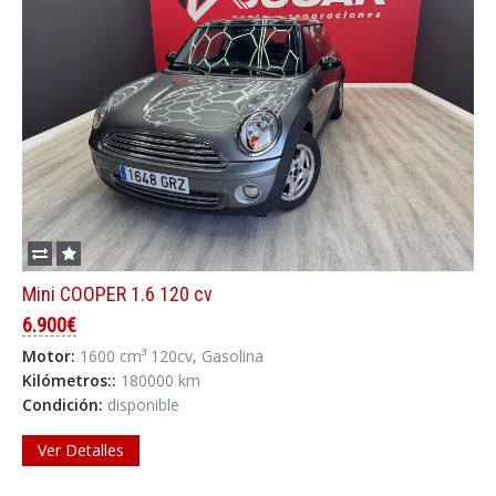
Mini COOPER 1.6 120 cv
6.900€
Motor:
1600 cm³ 120cv, Gasolina
Kilómetros::
180000 km
Condición:
disponible
Ver Detalles