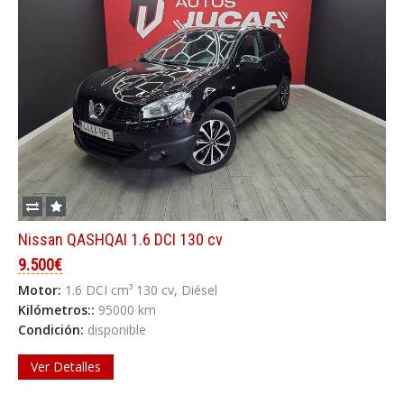
Nissan QASHQAI 1.6 DCI 130 cv
9.500€
Motor:
1.6 DCI cm³ 130 cv, Diésel
Kilómetros::
95000 km
Condición:
disponible
Ver Detalles