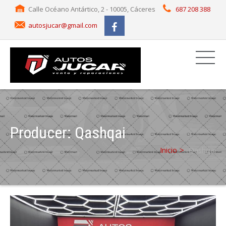
Calle Océano Antártico, 2 - 10005, Cáceres
687 208 388
autosjucar@gmail.com
Producer:
Qashqai
Inicio
Qashqai