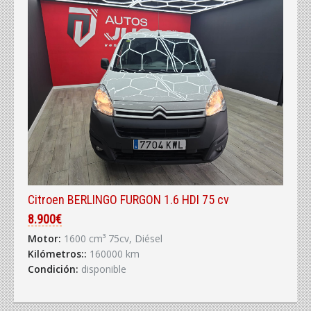
Citroen BERLINGO FURGON 1.6 HDI 75 cv
8.900€
Motor:
1600 cm³ 75cv, Diésel
Kilómetros::
160000 km
Condición:
disponible