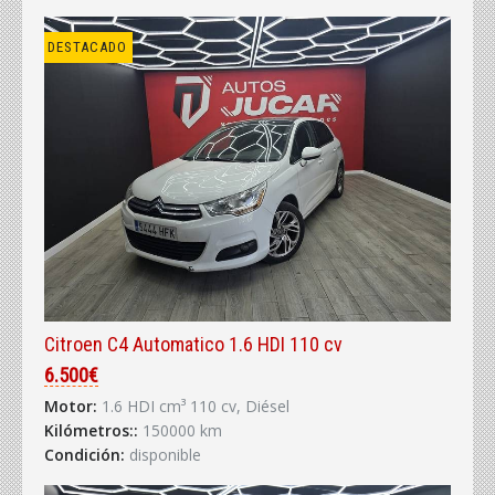
DESTACADO
Citroen C4 Automatico 1.6 HDI 110 cv
6.500€
Motor:
1.6 HDI cm³ 110 cv, Diésel
Kilómetros::
150000 km
Condición:
disponible