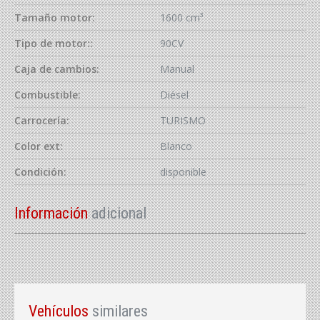
Tamaño motor:
1600 cm³
Tipo de motor::
90CV
Caja de cambios:
Manual
Combustible:
Diésel
Carrocería:
TURISMO
Color ext:
Blanco
Condición:
disponible
Información
adicional
Vehículos
similares