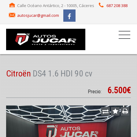
Calle Océano Antártico, 2 - 10005, Cáceres
687 208 388
autosjucar@gmail.com
Citroën
DS4 1.6 HDI 90 cv
6.500€
Precio: