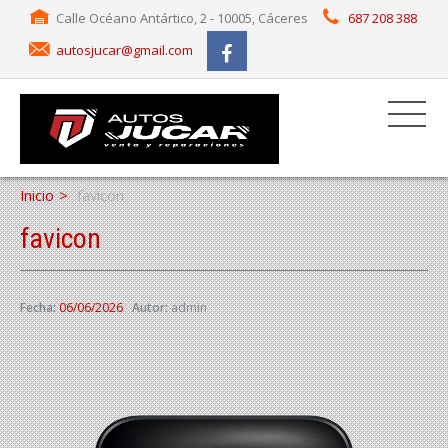
Calle Océano Antártico, 2 - 10005, Cáceres
687 208 388
autosjucar@gmail.com
Inicio
favicon
favicon
Fecha:
06/06/2026
Autor:
admin